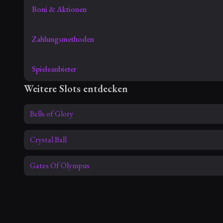
Boni & Aktionen
Zahlungsmethoden
Spieleanbieter
Weitere Slots entdecken
Bells of Glory
Crystal Ball
Gates Of Olympus