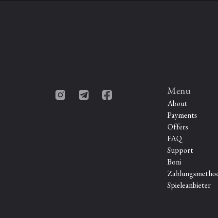
Menu
About
Payments
Offers
FAQ
Support
Boni
Zahlungsmetho
Spieleanbieter