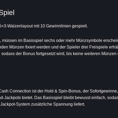
Spiel
×3-Walzenlayout mit 10 Gewinnlinien gespielt.
, müssen im Basisspiel sechs oder mehr Münzsymbole erscheine
den Münzen fixiert werden und der Spieler drei Freispiele erh
, sodass der Bonus fortgesetzt wird, bis keine weiteren Münzen
ash Connection ist der Hold & Spin-Bonus, der Sofortgewinne
and-Jackpots bietet. Das Basisspiel bleibt bewusst einfach, sod
Jackpot-System zusätzliche Spannung liefert.