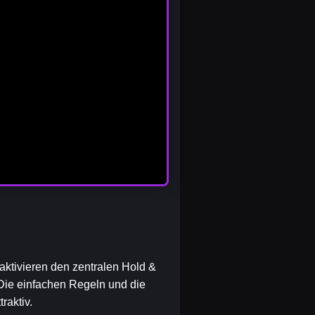
aktivieren den zentralen Hold &
Die einfachen Regeln und die
raktiv.