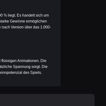
0 % liegt. Es handelt sich um
n starke Gewinne ermöglichen
 nach Version über das 1.000-
d flüssigen Animationen. Die
ätzliche Spannung sorgt. Die
innpotenzial des Spiels.