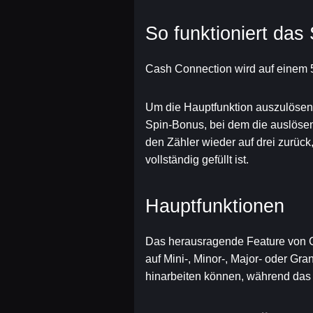
So funktioniert das 
Cash Connection wird auf einem 5
Um die Hauptfunktion auszulösen
Spin-Bonus, bei dem die auslösen
den Zähler wieder auf drei zurück
vollständig gefüllt ist.
Hauptfunktionen
Das herausragende Feature von C
auf Mini-, Minor-, Major- oder Gr
hinarbeiten können, während das 