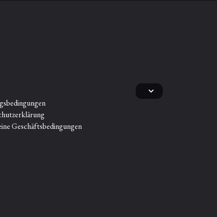
gsbedingungen
hutzerklärung
ine Geschäftsbedingungen