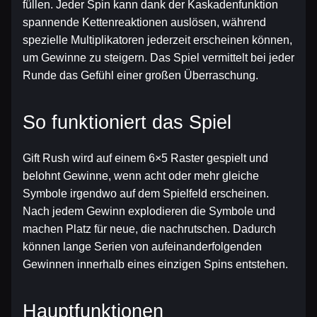
füllen. Jeder Spin kann dank der Kaskadenfunktion
spannende Kettenreaktionen auslösen, während
spezielle Multiplikatoren jederzeit erscheinen können,
um Gewinne zu steigern. Das Spiel vermittelt bei jeder
Runde das Gefühl einer großen Überraschung.
So funktioniert das Spiel
Gift Rush wird auf einem 6×5 Raster gespielt und
belohnt Gewinne, wenn acht oder mehr gleiche
Symbole irgendwo auf dem Spielfeld erscheinen.
Nach jedem Gewinn explodieren die Symbole und
machen Platz für neue, die nachrutschen. Dadurch
können lange Serien von aufeinanderfolgenden
Gewinnen innerhalb eines einzigen Spins entstehen.
Hauptfunktionen