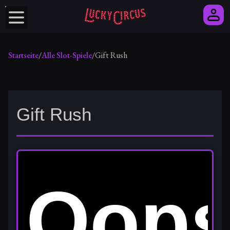
Startseite
/
Alle Slot-Spiele
/
Gift Rush
Gift Rush