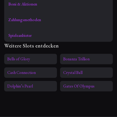
Boni & Aktionen
Zahlungsmethoden
Spieleanbieter
Weitere Slots entdecken
Bells of Glory
Bonanza Trillion
Cash Connection
Crystal Ball
Dolphin’s Pearl
Gates Of Olympus