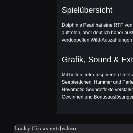
Spielübersicht
Dolphin’s Pearl hat eine RTP von 
auftreten, aber deutlich höher au
verdoppelten Wild-Auszahlungen s
Grafik, Sound & Ex
Mit hellen, retro-inspirierten Unt
Seepferdchen, Hummer und Perlen 
Novomatic-Soundeffekte verstärk
Gewinnen und Bonusauslösungen
Lucky Circus entdecken