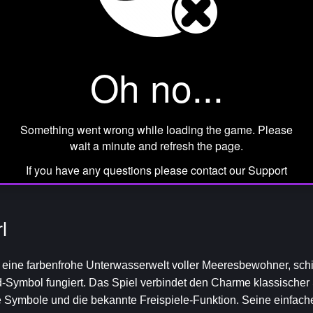
l
 in eine farbenfrohe Unterwasserwelt voller Meeresbewohner, s
ld-Symbol fungiert. Das Spiel verbindet den Charme klassischer 
 Symbole und die bekannte Freispiele-Funktion. Seine einfache