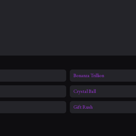
Bonanza Trillion
Crystal Ball
Gift Rush