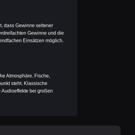
et, dass Gewinne seltener
verdreifachten Gewinne und die
sendfachen Einsätzen möglich.
iche Atmosphäre. Fische,
unkt steht. Klassische
 Audioeffekte bei großen